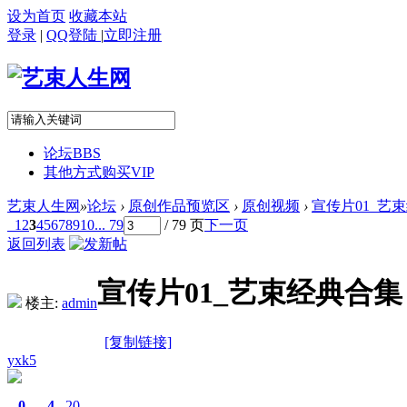
设为首页
收藏本站
登录
|
QQ登陆
|
立即注册
论坛
BBS
其他方式购买VIP
艺束人生网
»
论坛
›
原创作品预览区
›
原创视频
›
宣传片01_艺束经
1
2
3
4
5
6
7
8
9
10
... 79
/ 79 页
下一页
返回列表
宣传片01_艺束经典合集（
楼主:
admin
[复制链接]
yxk5
0
4
20