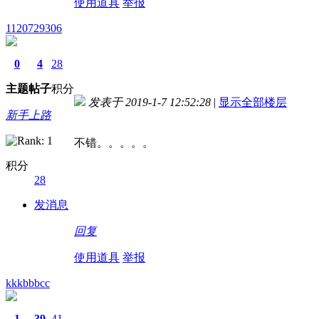
使用道具
举报
1120729306
0
4
28
主题
帖子
积分
发表于 2019-1-7 12:52:28
|
显示全部楼层
新手上路
不错。。。。。
积分
28
发消息
回复
使用道具
举报
kkkbbbcc
1
39
41