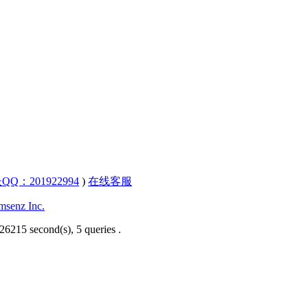
QQ：201922994
)
在线客服
senz Inc.
26215 second(s), 5 queries .