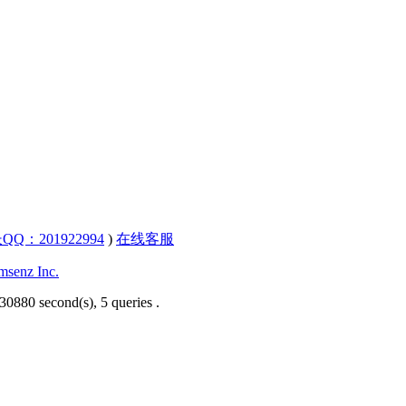
QQ：201922994
)
在线客服
senz Inc.
30880 second(s), 5 queries .