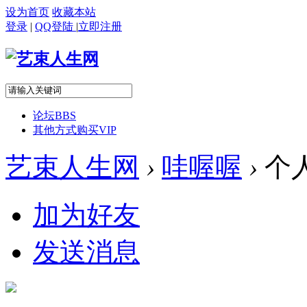
设为首页
收藏本站
登录
|
QQ登陆
|
立即注册
论坛
BBS
其他方式购买VIP
艺束人生网
›
哇喔喔
›
个
加为好友
发送消息