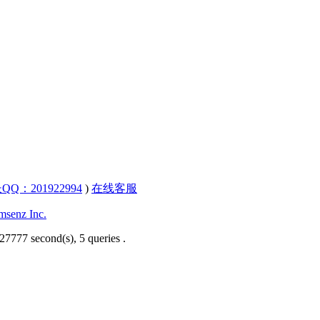
QQ：201922994
)
在线客服
senz Inc.
27777 second(s), 5 queries .