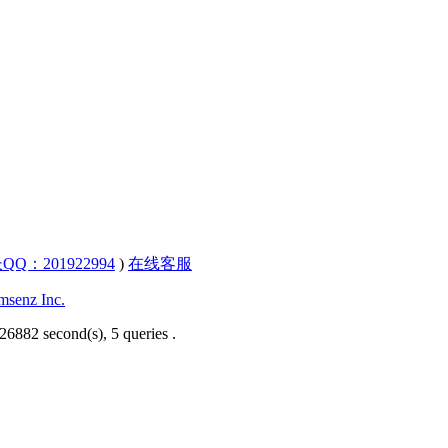
QQ：201922994
)
在线客服
senz Inc.
26882 second(s), 5 queries .