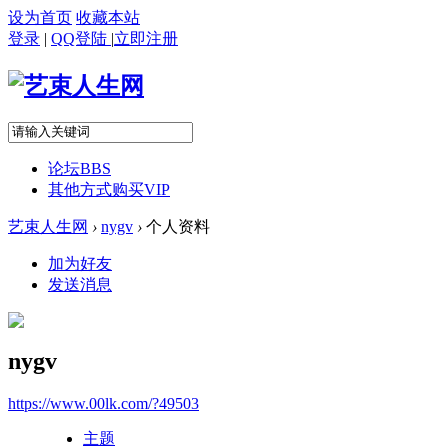
设为首页
收藏本站
登录
|
QQ登陆
|
立即注册
论坛
BBS
其他方式购买VIP
艺束人生网
›
nygv
›
个人资料
加为好友
发送消息
nygv
https://www.00lk.com/?49503
主题