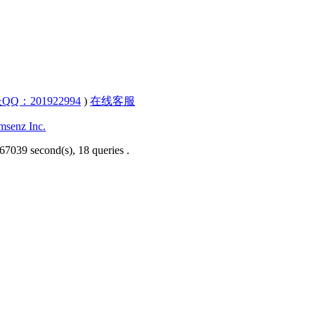
QQ：201922994
)
在线客服
senz Inc.
67039 second(s), 18 queries .