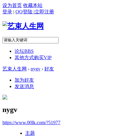
设为首页
收藏本站
登录
|
QQ登陆
|
立即注册
论坛
BBS
其他方式购买VIP
艺束人生网
›
nygv
›
好友
加为好友
发送消息
nygv
https://www.00lk.com/?51977
主题