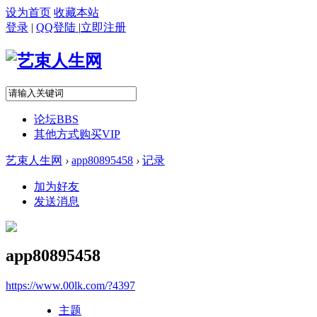
设为首页
收藏本站
登录
|
QQ登陆
|
立即注册
论坛
BBS
其他方式购买VIP
艺束人生网
›
app80895458
›
记录
加为好友
发送消息
app80895458
https://www.00lk.com/?4397
主题