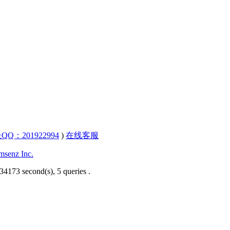
QQ：201922994
)
在线客服
senz Inc.
34173 second(s), 5 queries .