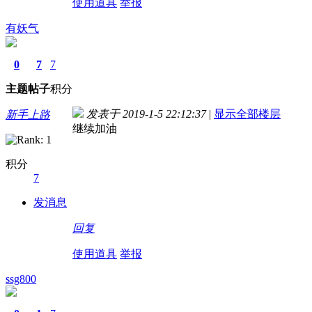
使用道具
举报
有妖气
0
7
7
主题
帖子
积分
发表于 2019-1-5 22:12:37
|
显示全部楼层
新手上路
继续加油
积分
7
发消息
回复
使用道具
举报
ssg800