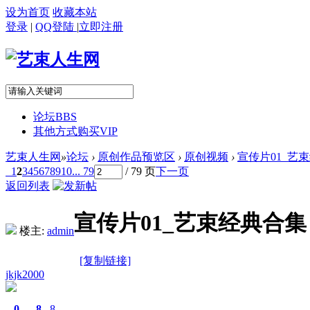
设为首页
收藏本站
登录
|
QQ登陆
|
立即注册
论坛
BBS
其他方式购买VIP
艺束人生网
»
论坛
›
原创作品预览区
›
原创视频
›
宣传片01_艺束经
1
2
3
4
5
6
7
8
9
10
... 79
/ 79 页
下一页
返回列表
宣传片01_艺束经典合集（
楼主:
admin
[复制链接]
jkjk2000
0
8
8