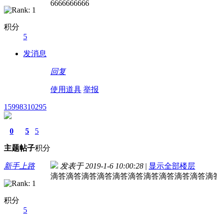
6666666666
积分
5
发消息
回复
使用道具
举报
15998310295
0
5
5
主题
帖子
积分
新手上路
发表于 2019-1-6 10:00:28
|
显示全部楼层
滴答滴答滴答滴答滴答滴答滴答滴答滴答滴答滴
积分
5