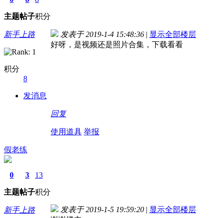
主题
帖子
积分
新手上路
发表于 2019-1-4 15:48:36
|
显示全部楼层
好呀，是视频还是照片合集，下载看看
积分
8
发消息
回复
使用道具
举报
假老练
0
3
13
主题
帖子
积分
发表于 2019-1-5 19:59:20
|
显示全部楼层
新手上路