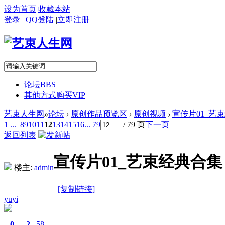
设为首页
收藏本站
登录
|
QQ登陆
|
立即注册
论坛
BBS
其他方式购买VIP
艺束人生网
»
论坛
›
原创作品预览区
›
原创视频
›
宣传片01_艺束经
1 ...
8
9
10
11
12
13
14
15
16
... 79
/ 79 页
下一页
返回列表
宣传片01_艺束经典合集（
楼主:
admin
[复制链接]
yuyi
0
2
58