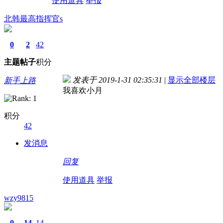
使用道具
举报
北韩最高指挥官s
0
2
42
主题
帖子
积分
发表于 2019-1-31 02:35:31
|
显示全部楼层
新手上路
我喜欢小月
积分
42
发消息
回复
使用道具
举报
wzy9815
0
14
14