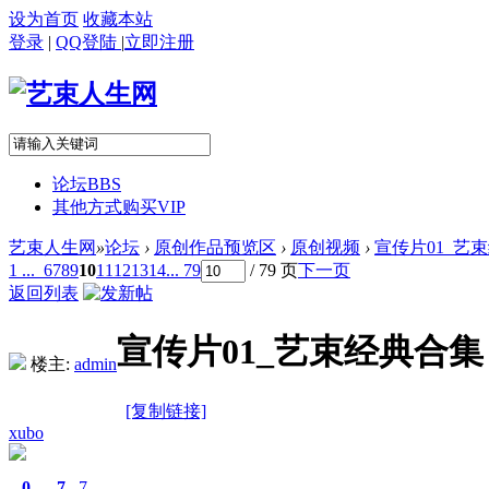
设为首页
收藏本站
登录
|
QQ登陆
|
立即注册
论坛
BBS
其他方式购买VIP
艺束人生网
»
论坛
›
原创作品预览区
›
原创视频
›
宣传片01_艺束经
1 ...
6
7
8
9
10
11
12
13
14
... 79
/ 79 页
下一页
返回列表
宣传片01_艺束经典合集（
楼主:
admin
[复制链接]
xubo
0
7
7