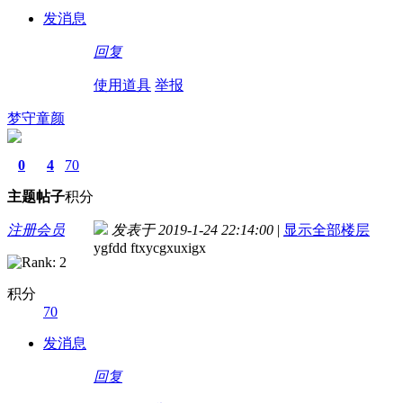
发消息
回复
使用道具
举报
梦守童颜
0
4
70
主题
帖子
积分
注册会员
发表于 2019-1-24 22:14:00
|
显示全部楼层
ygfdd ftxycgxuxigx
积分
70
发消息
回复