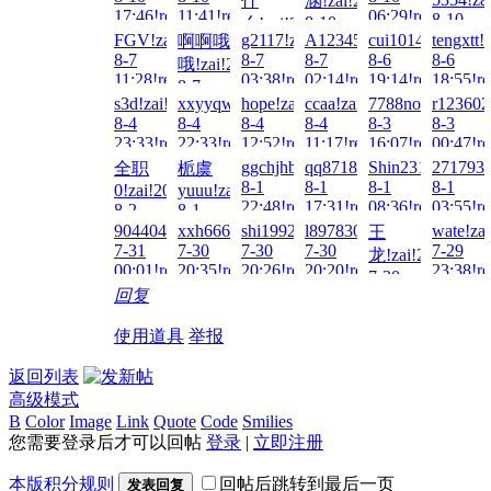
什
涵!zai!2026-
17:46!read!
11:41!read!
06:29!read!
8-10
8-10
么!zai!2026-
02:39!re
FGV!zai!2026-
g2117!zai!2026-
A123456...!zai!2026-
cui1014378065!z
tengxtt!
啊啊哦
09:18!read!
8-10
8-7
8-7
8-7
8-6
8-6
哦!zai!2026-
11:17!read!
11:28!read!
03:38!read!
02:14!read!
19:14!read!
18:55!re
8-7
s3d!zai!2026-
xxyyqwert!zai!2026-
hope!zai!2026-
ccaa!zai!2026-
7788no9!zai!202
r123602
05:09!read!
8-4
8-4
8-4
8-4
8-3
8-3
23:33!read!
22:33!read!
12:52!read!
11:17!read!
16:07!read!
00:47!re
ggchjhbv!zai!2026-
qq871846365!zai!2026-
Shin231199!zai!
2717937
全职
栀虞
8-1
8-1
8-1
8-1
0!zai!2026-
yuuu!zai!2026-
22:48!read!
17:31!read!
08:36!read!
03:55!re
8-2
8-1
08:47!read!
23:26!read!
904404217!zai!2026-
xxh666!zai!2026-
shi19921228!zai!2026-
l897830689!zai!2026-
wate!za
王
7-31
7-30
7-30
7-30
7-29
龙!zai!2026-
00:01!read!
20:35!read!
20:26!read!
20:20!read!
23:38!re
7-30
回复
00:03!read!
使用道具
举报
返回列表
高级模式
B
Color
Image
Link
Quote
Code
Smilies
您需要登录后才可以回帖
登录
|
立即注册
本版积分规则
回帖后跳转到最后一页
发表回复