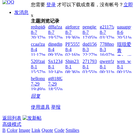
您需要
登录
才可以下载或查看，没有帐号？
立即
发消息
x
主题浏览记录
redspider!zai!2026-
df8a!zai!2026-
airforce91166!zai!2026-
pengjie!zai!2026-
g2117!zai!2026-
uauappy
8-7
8-7
8-7
8-7
8-7
8-6
20:37!read!
19:57!read!
19:36!read!
17:05!read!
03:37!read!
20:51!re
ccaa!zai!2026-
dingding0112!zai!2026-
PF5555!zai!2026-
dqd15627860451!zai!2026
7788no9!zai!202
琨琨爱
8-4
8-4
8-4
8-3
8-3
青
11:17!read!
09:35!read!
02:16!read!
22:27!read!
16:07!read!
青!zai!2
520!zai!2026-
Sx1234567!zai!2026-
Shin231199!zai!2026-
2717937592!zai!2026-
qwerr!zai!2026-
wen_wen
8-3
8-1
8-1
8-1
8-1
8-1
8-1
05:15!re
15:57!read!
10:14!read!
08:36!read!
03:55!read!
00:31!read!
00:15!re
hellonuke!zai!2026-
gt818828!zai!2026-
7-29
7-29
19:49!read!
18:55!read!
回复
使用道具
举报
返回列表
高级模式
B
Color
Image
Link
Quote
Code
Smilies