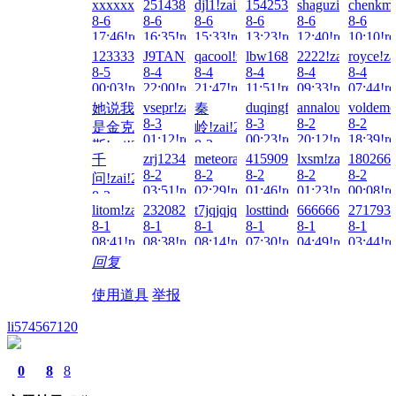
xxxxxxxxxx!zai!2026-
2514385417!zai!2026-
djl1!zai!2026-
1542538255!zai!2026-
shaguzi!zai!2026
chenkm7
8-6
8-6
8-6
8-6
8-6
8-6
17:46!read!
16:35!read!
15:33!read!
13:23!read!
12:40!read!
10:10!re
1233331!zai!2026-
J9TANK!zai!2026-
qacool!zai!2026-
lbw16888!zai!2026-
2222!zai!2026-
royce!za
8-5
8-4
8-4
8-4
8-4
8-4
00:03!read!
22:00!read!
21:47!read!
11:51!read!
09:33!read!
07:44!re
vsepr!zai!2026-
duqingfeiwu10!zai!2026-
annalou666888!z
voldemo
她说我
秦
8-3
8-3
8-2
8-2
是金克
岭!zai!2026-
01:12!read!
00:23!read!
20:12!read!
18:39!re
8-3
斯!zai!2026-
zrj123456!zai!2026-
meteora!zai!2026-
415909209!zai!2026-
lxsm!zai!2026-
1802667
千
00:40!read!
8-3
8-2
8-2
8-2
8-2
8-2
问!zai!2026-
01:51!read!
03:51!read!
02:29!read!
01:46!read!
01:23!read!
00:08!re
8-2
litom!zai!2026-
2320822645!zai!2026-
t7jqjqjqjq!zai!2026-
losttinder!zai!2026-
6666666666!zai!
2717937
05:59!read!
8-1
8-1
8-1
8-1
8-1
8-1
08:41!read!
08:38!read!
08:14!read!
07:30!read!
04:49!read!
03:44!re
回复
使用道具
举报
li574567120
0
8
8