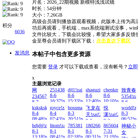
片名：2026_22期视频 新模特浅浅试镜
时长：54分钟
大小：7.26GB
高级会员请到播放器观看视频，此版本上传为高
积分
功后再观看，手机端，max系统端测试没事，w
6036
文件比较大，下载会比较慢，希望大家多多反馈
金至尊会员请到下载区下载：
点击直达下载区
发消息
本帖子中包含更多资源
您需要
登录
才可以下载或查看，没有帐号？
立即
x
主题浏览记录
2514385417!zai!2026-
djl1!zai!2026-
shaguzi!zai!2026-
chenkm777!zai!2
网
致青春
8-6
8-6
8-6
8-6
23456789!zai!2026-
5354!za
16:37!read!
15:33!read!
12:40!read!
10:10!read!
8-7
8-6
12:06!read!
02:07!re
ksksksksks!zai!2026-
royce!zai!2026-
bossmadfrog!zai!2026-
world!z
飞龙在
悦
8-4
8-4
8-3
8-3
天!zai!2026-
潇!zai!2026-
08:48!read!
07:43!read!
20:51!read!
06:52!re
8-3
8-3
hdjdjj!zai!2026-
litom!zai!2026-
785381577!zai!2026-
1802667552!zai!2026-
86560416!zai!20
神秘小
18:36!read!
14:27!read!
8-1
8-1
8-1
8-1
7-31
女
13:18!read!
08:41!read!
02:18!read!
00:31!read!
21:19!read!