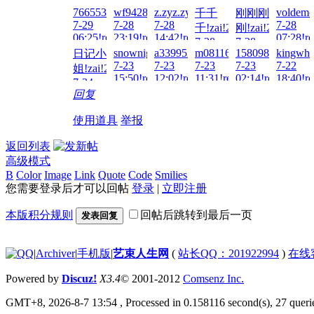
孩!zai!2
7665538!zai!2026-
wf942858892!zai!2026-
z.zyz.zyz.zy!zai!2026-
voldemo
千千
刚刚刚
7-31
7-29
7-28
7-28
7-28
千!zai!2026-
刚!zai!2026-
20:43!re
06:25!read!
23:19!read!
14:42!read!
07:28!re
7-28
7-28
snownight!zai!2026-
a3399521!zai!2026-
m081163!zai!2026-
15809842345!zai
kingwho
日记小
14:35!read!
13:32!read!
7-23
7-23
7-23
7-23
7-22
姐!zai!2026-
15:50!read!
12:02!read!
11:31!read!
02:14!read!
18:40!re
7-24
回复
01:16!read!
使用道具
举报
返回列表
高级模式
B
Color
Image
Link
Quote
Code
Smilies
您需要登录后才可以回帖
登录
|
立即注册
本版积分规则
回帖后跳转到最后一页
发表回复
|
Archiver
|
手机版
|
艺束人生网
(
站长QQ：201922994
)
在线
Powered by
Discuz!
X3.4
© 2001-2012
Comsenz Inc.
GMT+8, 2026-8-7 13:54
, Processed in 0.158116 second(s), 27 querie