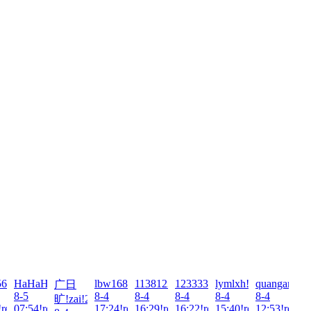
2026-
627860451!zai!2026-
HaHaHa123!zai!2026-
lbw16888!zai!2026-
1138123980!zai!2026-
1233331!zai!2026-
lymlxh!zai!2026-
quangang157
广日
8-5
8-4
8-4
8-4
8-4
8-4
旷!zai!2026-
!read!
07:54!read!
17:24!read!
16:29!read!
16:22!read!
15:40!read!
12:53!read!