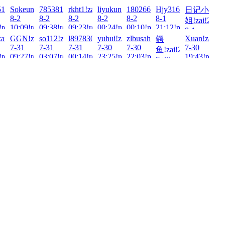
8-4
!zai!2026-
11848!zai!2026-
Sokeung00!zai!2026-
785381577!zai!2026-
rkht1!zai!2026-
liyukun719!zai!2026-
1802667552!zai!2026-
Hjy316!zai!2026-
日记小
17:30!read!
8-2
8-2
8-2
8-2
8-2
8-1
姐!zai!2026
!read!
10:09!read!
09:38!read!
09:23!read!
00:24!read!
00:10!read!
21:12!read!
8-1
!2026-
zai!2026-
GGN!zai!2026-
so112!zai!2026-
l897830689!zai!2026-
yuhui!zai!2026-
zlbusahu!zai!2026-
Xuan!zai!20
鳄
20:03!read!
7-31
7-31
7-31
7-30
7-30
7-30
鱼!zai!2026-
!read!
09:27!read!
03:07!read!
00:14!read!
23:25!read!
22:03!read!
19:43!read!
7-30
21:04!read!