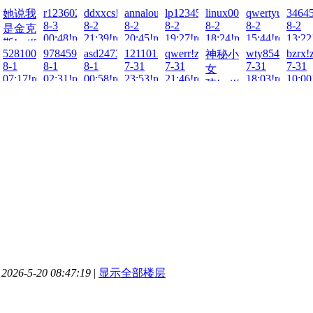
21:52!read!
r12360225!zai!2026-
ddxxcs!zai!2026-
annalou666888!zai!2026-
lp123456!zai!2026-
linux0004!zai!2026-
qwertyuiop789
34645
她说我
ad!
8-3
8-2
8-2
8-2
8-2
8-2
8-2
是金克
00:48!read!
21:39!read!
20:45!read!
19:27!read!
18:24!read!
15:44!read!
13:22
026-
斯!zai!2026-
67!zai!2026-
5281000796!zai!2026-
978459211!zai!2026-
asd247387010!zai!2026-
1211012110!zai!2026-
qwerr!zai!2026-
wty854414!zai
bzrx!
神秘小
8-3
8-1
8-1
8-1
7-31
7-31
7-31
7-31
女
ad!
01:49!read!
ad!
07:17!read!
02:31!read!
00:58!read!
23:53!read!
21:46!read!
18:03!read!
10:00
孩!zai!2026-
7-31
20:38!read!
26-5-20 08:47:19
|
显示全部楼层