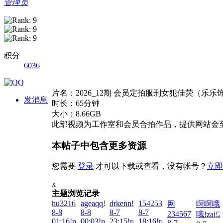
管理员
积分
6036
片名：2026_12期 会员定拍服刑女犯佳荧（乐
发消息
时长：65分钟
大小：8.66GB
此部视频为工作室和会员合拍作品，提供网站金
本帖子中包含更多资源
您需要
登录
才可以下载或查看，没有帐号？
立即
x
主题浏览记录
hu321644451!zai!2026-
ageaqq!zai!2026-
drkenn!zai!2026-
1542538255!zai!2026-
网
啊啊哦
8-8
8-8
8-7
8-7
23456789!zai!20
哦!zai!2
01:16!read!
00:03!read!
23:15!read!
18:16!read!
8-7