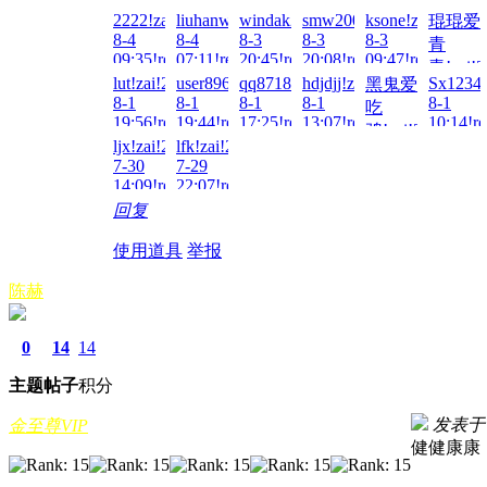
8-7
12:04!read!
2222!zai!2026-
liuhanwei!zai!2026-
windak2000!zai!2026-
smw200712!zai!2026-
ksone!zai!2026-
琨琨爱
05:03!re
8-4
8-4
8-3
8-3
8-3
青
09:35!read!
07:11!read!
20:45!read!
20:08!read!
09:47!read!
青!zai!2
lut!zai!2026-
user8963!zai!2026-
qq871846365!zai!2026-
hdjdjj!zai!2026-
Sx12345
黑鬼爱
8-3
8-1
8-1
8-1
8-1
8-1
吃
05:06!re
19:56!read!
19:44!read!
17:25!read!
13:07!read!
10:14!re
鸡!zai!2026-
ljx!zai!2026-
lfk!zai!2026-
8-1
7-30
7-29
12:22!read!
14:09!read!
22:07!read!
回复
使用道具
举报
陈赫
0
14
14
主题
帖子
积分
发表于 20
金至尊VIP
健健康康