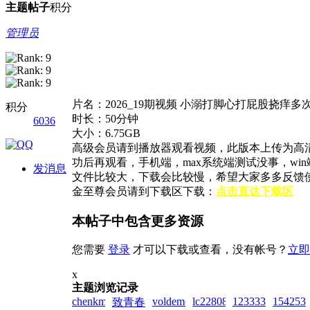
主题
帖子
积分
管理员
片名：2026_19期视频 小溺打脚心打屁股挠痒多
积分
时长：50分钟
6036
大小：6.75GB
高级会员请到播放器观看视频，此版本上传为高
功后再观看，手机端，max系统端测试没事，w
发消息
文件比较大，下载会比较慢，希望大家多多反馈
金至尊会员请到下载区下载：
点击直达下载区
本帖子中包含更多资源
您需要
登录
才可以下载或查看，没有帐号？
立即
x
主题浏览记录
chenkm777!zai!2026-
voldemort!zai!2026-
lc2280832!zai!2026-
1233331!zai!202
1542538
致青春