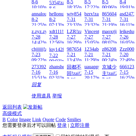
8-6
8-5
8-5
8-5
8-4
5354!zai!2026-
10:10!read!
18:35!read!
17:22!read!
00:06!read!
19:01!re
8-6
02:11!read!
annalou666888!zai!2026-
hellonuke!zai!2026-
wty854414!zai!2026-
bzrx!zai!2026-
86560416!zai!20
asd2473
8-2
8-2
7-31
7-31
7-31
7-31
21:25!read!
07:13!read!
23:33!read!
23:32!read!
21:19!read!
16:11!re
z.zyz.zyz.zy!zai!2026-
xdt111!zai!2026-
LZR!zai!2026-
Vincent1232!zai!2026-
maoxrji!zai!2026
leikedun
7-28
7-28
7-27
7-27
7-27
7-26
14:42!read!
12:56!read!
16:29!read!
15:05!read!
08:07!read!
16:05!re
chjjjjjj!zai!2026-
987654hjh!zai!2026-
1234abc!zai!2026-
z862084139!zai!
Zzz000!
lqy14285790！!zai!2026-
7-23
7-21
7-21
7-21
7-20
7-22
09:22!read!
13:43!read!
11:29!read!
00:24!read!
22:49!re
00:03!read!
2733923426!zai!2026-
zhanshen886!zai!2026-
uauappy!zai!2026-
666123!
回都不
京城少
7-16
7-16
7-15
7-15
回!zai!2026-
主!zai!2026-
15:51!read!
02:31!read!
20:17!read!
16:25!re
7-16
7-15
回复
00:31!read!
17:37!read!
使用道具
举报
返回列表
高级模式
B
Color
Image
Link
Quote
Code
Smilies
您需要登录后才可以回帖
登录
|
立即注册