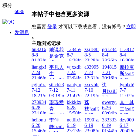
积分
6036
本帖子中包含更多资源
您需要
登录
才可以下载或查看，没有帐号？
立即
发消息
x
主题浏览记录
hu321644451!zai!2026-
12345wto!zai!2026-
zzj188!zai!2026-
qq12345!zai!202
1138123
她说我
8-8
8-7
8-5
8-4
8-4
是金克
01:03!read!
18:28!read!
23:28!read!
23:26!read!
16:30!re
斯!zai!2026-
liangjx!zai!2026-
wjxxd!zai!2026-
a3399521!zai!2026-
1948157307!zai!
平凡人
摩拉克
8-7
7-24
7-24
7-23
7-21
生
斯!zai!2
23:24!read!
21:46!read!
03:04!read!
12:31!read!
20:16!read!
A!zai!2026-
7-21
cgjiu!zai!2026-
stitch2355!zai!2026-
pantyhosehero!zai!2026-
zxcvbbvcxz!zai!2026-
lymlxh!
边
7-24
01:38!re
7-12
7-12
7-11
7-10
7-7
18:13!read!
月!zai!2026-
18:21!read!
03:18!read!
21:47!read!
22:19!read!
11:07!re
7-7
2789344423!zai!2026-
kkkk!zai!2026-
qwertyuioppoiuy!
琨琨爱
荔
其二其
19:53!read!
6-28
6-28
6-26
青
枝!zai!2026-
二!zai!2
23:18!read!
15:50!read!
03:04!read!
6-27
6-25
青!zai!2026-
hellonuke!zai!2026-
netflix!zai!2026-
1990!zai!2026-
33333337!zai!20
dzy0008
李佳
21:40!read!
13:07!re
6-28
6-20
6-19
6-19
6-19
6-17
静!zai!2026-
17:07!read!
15:46!read!
23:13!read!
23:08!read!
01:44!read!
20:42!re
6-19