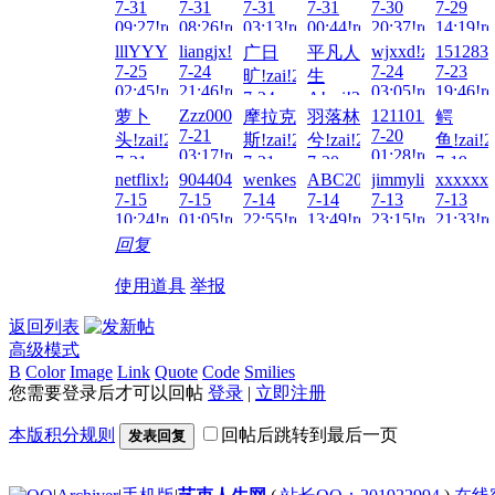
7-31
7-31
7-31
7-31
7-30
7-29
09:27!read!
08:26!read!
03:13!read!
00:44!read!
20:37!read!
14:19!re
lllYYY!zai!2026-
liangjx!zai!2026-
wjxxd!zai!2026-
1512837
广日
平凡人
7-25
7-24
7-24
7-23
旷!zai!2026-
生
02:45!read!
21:46!read!
03:05!read!
19:46!re
7-24
A!zai!2026-
Zzz000!zai!2026-
1211012110!zai!
萝卜
摩拉克
羽落林
鳄
21:41!read!
7-24
7-21
7-20
18:13!read!
头!zai!2026-
斯!zai!2026-
兮!zai!2026-
鱼!zai!2
03:17!read!
01:28!read!
7-21
7-21
7-20
7-19
netflix!zai!2026-
904404217!zai!2026-
wenkesheng!zai!2026-
ABC2023!zai!2026-
jimmyliucc!zai!2
xxxxxxx
05:52!read!
01:35!read!
09:31!read!
10:21!re
7-15
7-15
7-14
7-14
7-13
7-13
10:24!read!
01:05!read!
22:55!read!
13:49!read!
23:15!read!
21:33!re
回复
使用道具
举报
返回列表
高级模式
B
Color
Image
Link
Quote
Code
Smilies
您需要登录后才可以回帖
登录
|
立即注册
本版积分规则
回帖后跳转到最后一页
发表回复