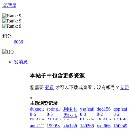
管理员
积分
6036
发消息
本帖子中包含更多资源
您需要
登录
才可以下载或查看，没有帐号？
立即
x
主题浏览记录
duguqiuse1!zai!2026-
spring1990!zai!2026-
ysg!zai!2026-
dqd15627860451!
qop!zai
利多卡
8-6
8-5
8-3
8-2
8-2
因!zai!2026-
08:31!read!
22:14!read!
01:57!read!
18:33!read!
17:16!re
8-3
antik1111!zai!2026-
1990!zai!2026-
xin122698!zai!2026-
1802667552!zai!2026-
xxh666!zai!2026
1509494
14:56!read!