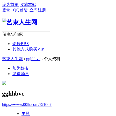
设为首页
收藏本站
登录
|
QQ登陆
|
立即注册
论坛
BBS
其他方式购买VIP
艺束人生网
›
gghhbvc
›
个人资料
加为好友
发送消息
gghhbvc
https://www.00lk.com/?51067
主题